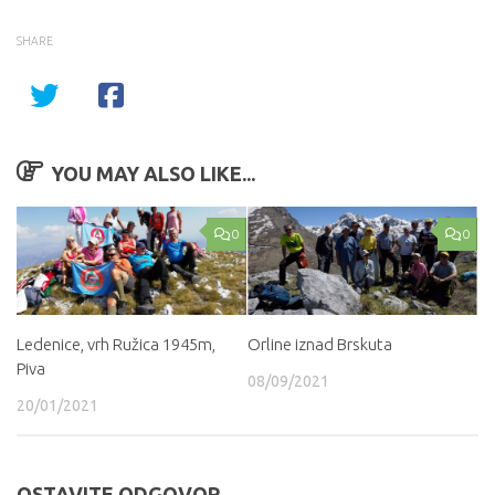
SHARE
YOU MAY ALSO LIKE...
0
0
Ledenice, vrh Ružica 1945m,
Orline iznad Brskuta
Piva
08/09/2021
20/01/2021
OSTAVITE ODGOVOR