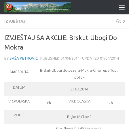
Skip to content
IZVJEŠTAJI
0
IZVJEŠTAJ SA AKCIJE: Brskut-Ubogi Do-
Mokra
BY
SAŠA PETROVIĆ
· PUBLISHED
01/04/2014
· UPDATED
01/04/2014
Brskut-Ubogi do-Jezera-Mokra-Crna rupa-Topli
MARŠRUTA
potok
DATUM
23.03.2014
VR.POLASKA
VR.DOLASKA
8h
17h
VODIČ
Rajko Mićković
R.Mićković;B.Adžić;M.Kostić;