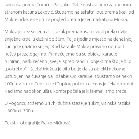
snimaka prema Toraču i Pasijaku. Dalje nastavljamo zapadnom
stranom katuna Laković. Stupamo na asfaltni put prema škali od
Mokre odakle se pruža pogled prema jezerima-katunu Mokra.
Mokra je bez snijega ali silazak prema kasarni vodi preko dvije
sniježne krpe u dužini od 50m. To je i jedino mjesto na današnjoj
turi gdje gazimo snijeg. Kod karaule Mokra pravimo odmor i
nešto prezalogajimo. Primećujemo da su objekti karaule
ruinirani, naški rečeno „sve je isprepirano“ u objektima što je bilo
„pokretno“ – šteta! Možda je bilo bolje da su objekti nekome
ustupljeni na čuvanje pa i džabe! Od karaule spustamo se nekih
100nmv preko Crne rupe i Toplog potoka gje nas je čekao kombi.
Kad smo napokon ušli u kombi počela je kiša-imali smo sreće.
U Pogoricu stižemo u 17h, dužina staze je 13km, visinska razlika
+600m i -300m.
Tekst i fotografije Rajko Mićković