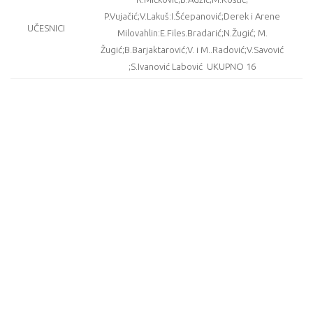
P.Vujačić;V.Lakuš:I.Šćepanović;Derek i Arene
UČESNICI
Milovahlin:E.Files.Bradarić;N.Žugić; M.
Žugić;B.Barjaktarović;V. i M..Radović;V.Savović
;S.Ivanović Labović
UKUPNO 16