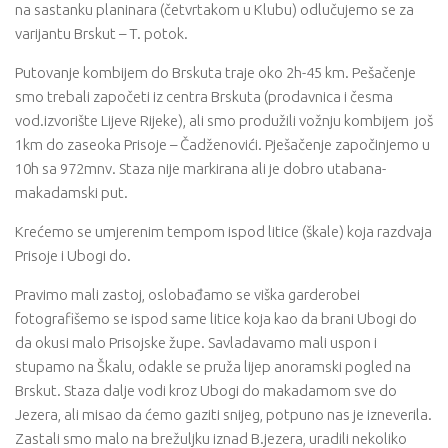
na sastanku planinara (četvrtakom u Klubu) odlučujemo se za
varijantu Brskut – T. potok.
Putovanje kombijem do Brskuta traje oko 2h-45 km. Pešačenje
smo trebali započeti iz centra Brskuta (prodavnica i česma
vod.izvorište Lijeve Rijeke), ali smo produžili vožnju kombijem još
1km do zaseoka Prisoje – Čadženovići. Pješačenje započinjemo u
10h sa 972mnv. Staza nije markirana ali je dobro utabana-
makadamski put.
Krećemo se umjerenim tempom ispod litice (škale) koja razdvaja
Prisoje i Ubogi do.
Pravimo mali zastoj, oslobađamo se viška garderobei
fotografišemo se ispod same litice koja kao da brani Ubogi do
da okusi malo Prisojske župe. Savladavamo mali uspon i
stupamo na Škalu, odakle se pruža lijep anoramski pogled na
Brskut. Staza dalje vodi kroz Ubogi do makadamom sve do
Jezera, ali misao da ćemo gaziti snijeg, potpuno nas je izneverila.
Zastali smo malo na brežuljku iznad B.jezera, uradili nekoliko