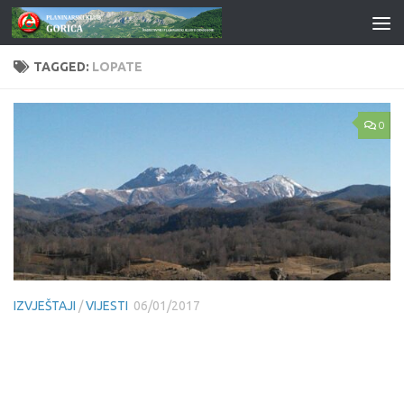
Skip to content
TAGGED:
LOPATE
0
IZVJEŠTAJI
/
VIJESTI
06/01/2017