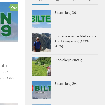
0
Bilten broj 30.
In memoriam – Aleksandar
Aco Đurašković (1939-
2026)
Plan akcija 2026.g.
 tako
 ipak,
o da ćete
Bilten broj 29.