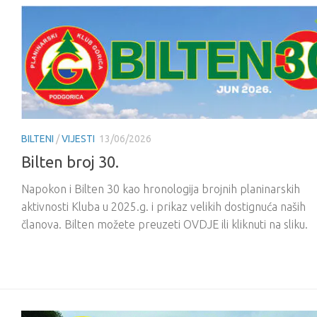
BILTENI
/
VIJESTI
13/06/2026
Bilten broj 30.
Napokon i Bilten 30 kao hronologija brojnih planinarskih
aktivnosti Kluba u 2025.g. i prikaz velikih dostignuća naših
članova. Bilten možete preuzeti OVDJE ili kliknuti na sliku.