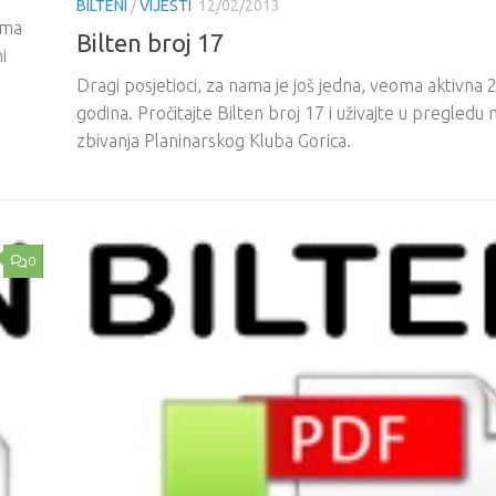
BILTENI
/
VIJESTI
12/02/2013
ima
Bilten broj 17
i
Dragi posjetioci, za nama je još jedna, veoma aktivna 
godina. Pročitajte Bilten broj 17 i uživajte u pregledu n
zbivanja Planinarskog Kluba Gorica.
0