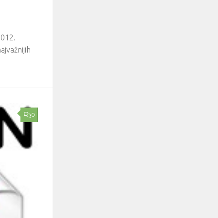
2012.
ajvažnijih
0