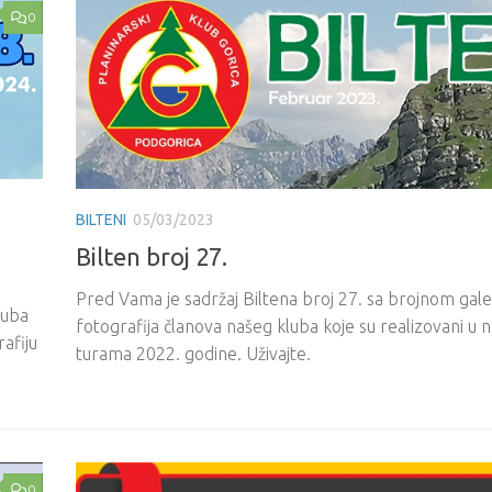
0
BILTENI
05/03/2023
Bilten broj 27.
Pred Vama je sadržaj Biltena broj 27. sa brojnom gal
luba
fotografija članova našeg kluba koje su realizovani u 
afiju
turama 2022. godine. Uživajte.
0