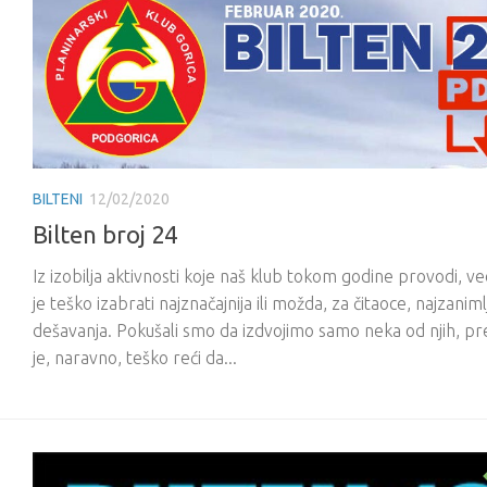
BILTENI
12/02/2020
Bilten broj 24
Iz izobilja aktivnosti koje naš klub tokom godine provodi, 
je teško izabrati najznačajnija ili možda, za čitaoce, najzanimlj
dešavanja. Pokušali smo da izdvojimo samo neka od njih, p
je, naravno, teško reći da...