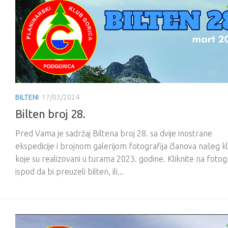
BILTENI
17/03/2024
Bilten broj 28.
Pred Vama je sadržaj Biltena broj 28. sa dvije inostrane
ekspedicije i brojnom galerijom fotografija članova našeg k
koje su realizovani u turama 2023. godine. Kliknite na fotogr
ispod da bi preuzeli bilten, ili...