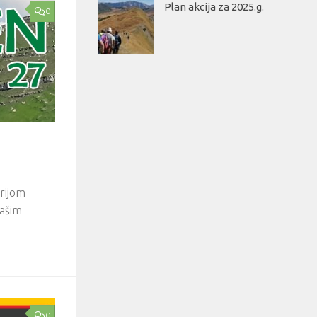
Plan akcija za 2025.g.
0
erijom
našim
0