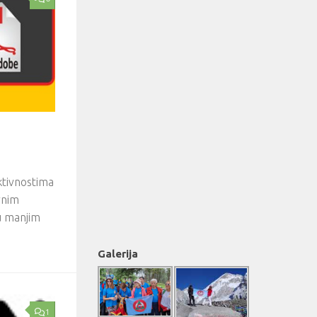
ktivnostima
vnim
u manjim
Galerija
1