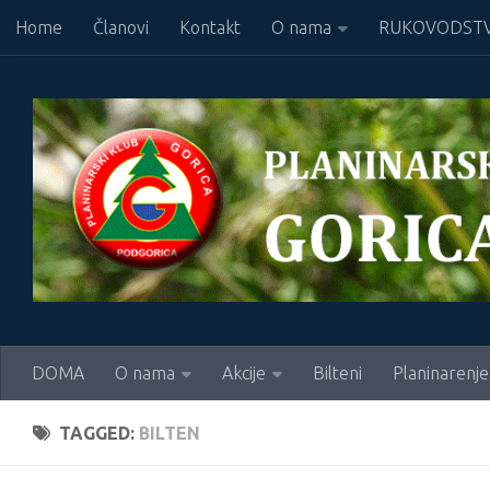
Home
Članovi
Kontakt
O nama
RUKOVODSTV
Skip to content
DOMA
O nama
Akcije
Bilteni
Planinarenje
TAGGED:
BILTEN