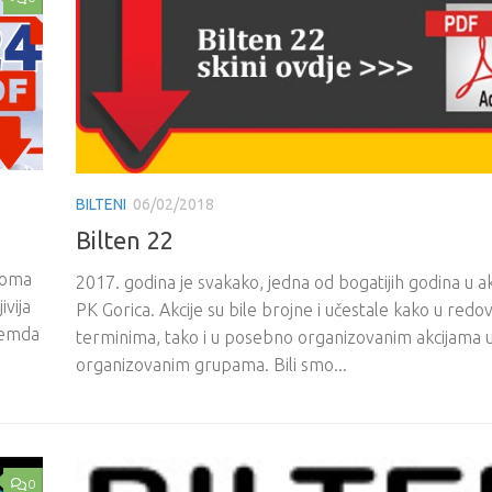
BILTENI
06/02/2018
Bilten 22
veoma
2017. godina je svakako, jedna od bogatijih godina u a
ivija
PK Gorica. Akcije su bile brojne i učestale kako u redo
remda
terminima, tako i u posebno organizovanim akcijama 
organizovanim grupama. Bili smo...
0