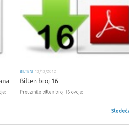
BILTENI
12/12/2012
kana
Bilten broj 16
je:
Preuzmite bilten broj 16 ovdje:
Sledeća