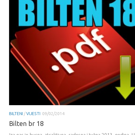
BILTENI
/
VIJESTI
09/02/2014
Bilten br 18