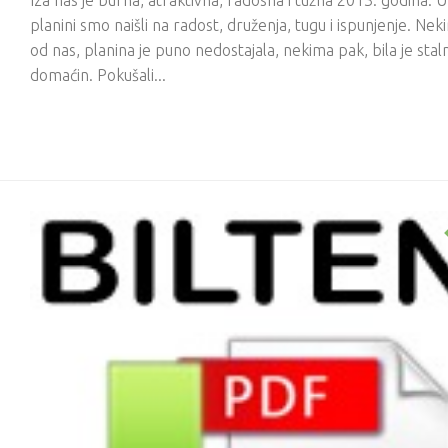
Iza nas je burna, atraktivna, radosna i tužna 2013. godina. U
planini smo naišli na radost, druženja, tugu i ispunjenje. Nek
od nas, planina je puno nedostajala, nekima pak, bila je staln
domaćin. Pokušali...