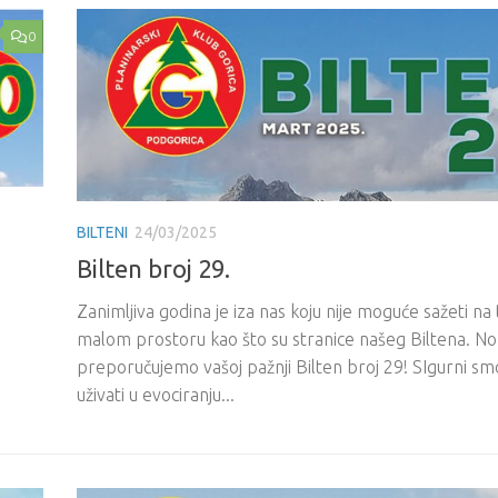
0
BILTENI
24/03/2025
Bilten broj 29.
Zanimljiva godina je iza nas koju nije moguće sažeti na
malom prostoru kao što su stranice našeg Biltena. No,
preporučujemo vašoj pažnji Bilten broj 29! SIgurni sm
uživati u evociranju...