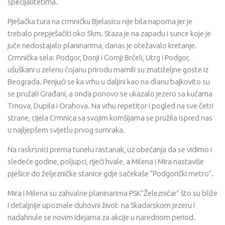
specijalitetima.
Pješačka tura na crmničku Bjelasicu nije bila naporna jer je
trebalo prepješačiti oko 5km. Staza je na zapadu i sunce koje je
juče nedostajalo planinarima, danas je otežavalo kretanje.
Crmnička sela: Podgor, Donji i Gornji Brčeli, Utrg i Podgor,
ušuškani u zelenu čojanu prirodu mamili su znatiželjne goste iz
Beograda. Penjući se ka vrhu u daljini kao na dlanu bajkovito su
se pružali Građani, a onda ponovo se ukazalo jezero sa kućama
Trnova, Dupila i Orahova. Na vrhu repetitor i pogled na sve četri
strane, cijela Crmnica sa svojim komšijama se pružila ispred nas
u najljepšem svijetlu prvog sumraka.
Na raskrsnici prema tunelu rastanak, uz obećanja da se vidimo i
sledeće godine, poljupci, riječi hvale, a Milena i Mira nastaviše
pješice do željezničke stanice gdje sačekaše ”Podgorički metro”.
Mira I Milena su zahvalne planinarima PSK”Železničar” što su bliže
I detaljnije upoznale duhovni život na Skadarskom jezeru I
nadahnule se novim idejama za akcije u narednom period.