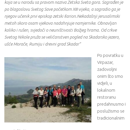
koja se u narodu sa pravom naziva Zetska Sveta gora. Sagrađen je
po blagoslovu Svetog Save početkom XIII vijeka, a sagradio ga je
njegov učenik prvi episkop zetski Ilarion.Nekadašnji jerusalimski
metoh skoro osam vjekova nadahnjuje namjernike. Obnavljan
koliko i rušen, svjedoči o neuništivosti Božjeg hrama. Od crkve
Svetog Nikole pruža se veličanstven pogled na Skadarsko jezero,
ušće Morače, Rumiju i drevni grad Skadar”
Po povratku u
Virpazar,
zadovoljni
onim što smo
vidjeli, u
lokalnom
restoranu
predahnusmo i
poslužismo se
tradicionalnim