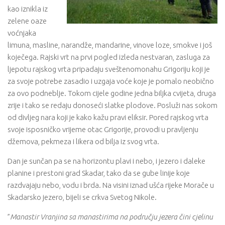
kao iznikla iz
zelene oaze
voćnjaka
limuna, masline, narandže, mandarine, vinove loze, smokve i još
koječega. Rajski vrt na prvi pogled izleda nestvaran, zasluga za
ljepotu rajskog vrta pripadaju sveštenomonahu Grigoriju koji je
za svoje potrebe zasadio i uzgaja voće koje je pomalo neobično
za ovo podneblje. Tokom cijele godine jedna biljka cvijeta, druga
zrije i tako se redaju donoseći slatke plodove. Posluži nas sokom
od divljeg nara koji je kako kažu pravi eliksir. Pored rajskog vrta
svoje isposničko vrijeme otac Grigorije, provodi u pravljenju
džemova, pekmeza i likera od bilja iz svog vrta.
Dan je sunčan pa se na horizontu plavi i nebo, i jezero i daleke
planine i prestoni grad Skadar, tako da se gube linije koje
razdvajaju nebo, vodu i brda. Na visini iznad ušća rijeke Morače u
Skadarsko jezero, bijeli se crkva Svetog Nikole.
”
Manastir Vranjina sa manastirima na području jezera čini cjelinu