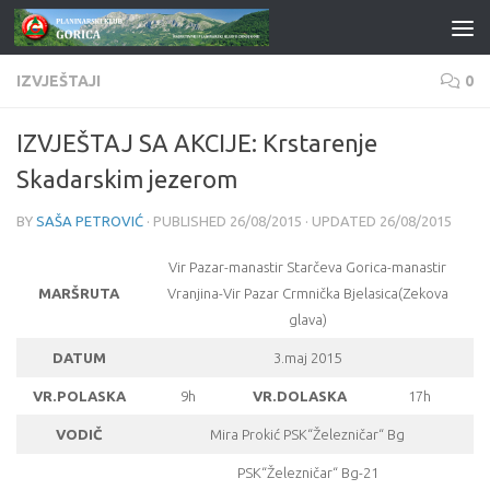
Skip to content
IZVJEŠTAJI
0
IZVJEŠTAJ SA AKCIJE: Krstarenje
Skadarskim jezerom
BY
SAŠA PETROVIĆ
· PUBLISHED
26/08/2015
· UPDATED
26/08/2015
Vir Pazar-manastir Starčeva Gorica-manastir
MARŠRUTA
Vranjina-Vir Pazar Crmnička Bjelasica(Zekova
glava)
DATUM
3.maj 2015
VR.POLASKA
9h
VR.DOLASKA
17h
VODIČ
Mira Prokić PSK“Železničar“ Bg
PSK“Železničar“ Bg-21