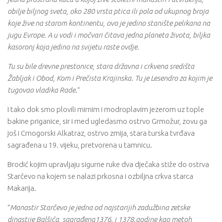
obilje biljnog sveta, oko 280 vrsta ptica ili pola od ukupnog broja
koje žive na starom kontinentu, ovo je jedino stanište pelikana na
jugu Evrope. A u vodi i močvari čitava jedna planeta života, biljka
kasoronj koja jedino na svijetu raste ovdje.
Tu su bile drevne prestonice, stara državna i crkvena središta
Žabljak i Obod, Kom i Prečista Krajinska. Tu je Lesendro za kojim je
tugovao vladika Rade
.“
I tako dok smo plovili mirnim i modroplavim jezerom uz tople
bakine priganice, sir i med ugledasmo ostrvo Grmožur, zovu ga
još i Crnogorski Alkatraz, ostrvo zmija, stara turska tvrđava
sagrađena u 19. vijeku, pretvorena u tamnicu.
Brodić kojim upravljaju sigurne ruke dva dječaka stiže do ostrva
Starčevo na kojem se nalazi prkosna i ozbiljna crkva starca
Makarija.
“
Manastir Starčevo je jedna od najstarijih zadužbina zetske
dinastije Balšića, sagrađena1376. i 1378.godine kao metoh