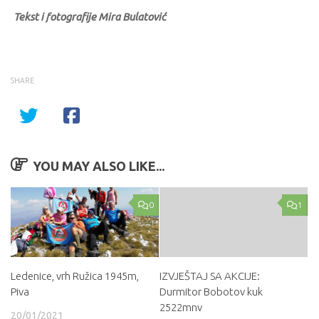
Tekst i fotografije Mira Bulatović
SHARE
YOU MAY ALSO LIKE...
0
1
Ledenice, vrh Ružica 1945m,
IZVJEŠTAJ SA AKCIJE:
Piva
Durmitor Bobotov kuk
2522mnv
20/01/2021