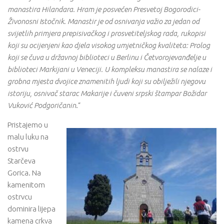
manastira Hilandara. Hram je posvećen Presvetoj Bogorodici-
Živonosni Istočnik. Manastir je od osnivanja važio za jedan od
svijetlih primjera prepisivačkog i prosvetiteljskog rada, rukopisi
koji su ocijenjeni kao djela visokog umjetničkog kvaliteta: Prolog
koji se čuva u državnoj biblioteci u Berlinu i Četvorojevanđelje u
biblioteci Markijani u Veneciji. U kompleksu manastira se nalaze i
grobna mjesta dvojice znamenitih ljudi koji su obilježili njegovu
istoriju, osnivač starac Makarije i čuveni
srpski štampar Božidar
Vuković Podgoričanin
.“
Pristajemo u
malu luku na
ostrvu
Starčeva
Gorica. Na
kamenitom
ostrvcu
dominira lijepa
kamena crkva