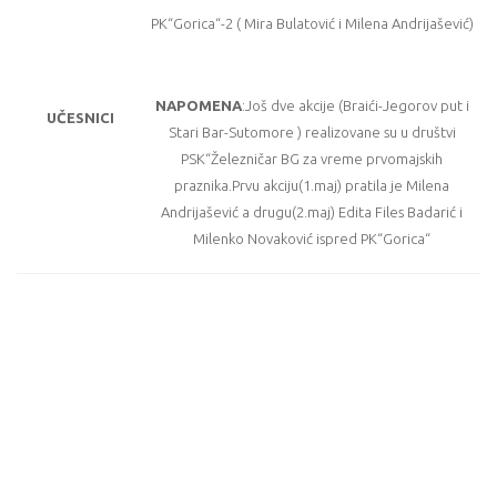
PK“Gorica“-2 ( Mira Bulatović i Milena Andrijašević)
NAPOMENA
:Još dve akcije (Braići-Jegorov put i
UČESNICI
Stari Bar-Sutomore ) realizovane su u društvi
PSK“Železničar BG za vreme prvomajskih
praznika.Prvu akciju(1.maj) pratila je Milena
Andrijašević a drugu(2.maj) Edita Files Badarić i
Milenko Novaković ispred PK“Gorica“