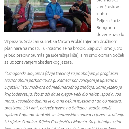
smučarskom
klubu
Željezničar iz
Beograda
dovede nas do
Virpazara. Srdačan susret sa Mirom Prokić i njenom družinom
planinara na mostu i ukrcasmo se na brodic. Zaplovili smo,jutro
je bilo predivno(umila ga jučerašnja kiša), a mi smo odmah počeli
sa upoznavanjem Skadarskog jezera.
“Crnogorski dio jezera (dvije trećine) sa priobaljem je proglašen
Nacionalnim parkom1983.g. Ramsar konvencijom je upisano u
Svjetsku listu močvara od međunarodnog značaja. Samo jezero je
kriptodepresija, što znači da se njegov veći dio nalazi ispod nivoa
mora. Prosječna dubina je 6, a na nekim mjestima i do 60 metara,
prostrano 391 km², najveće jezero na Balkanu, zadržavajuči
rijekom Bojanom kontakt sa Jadranskim morem.U jezero se ulivaju
tri rijeke: Crmnica, Rijeka Crnojevića i Morača
.
Sa priobaljem čini
jednu prostranu kuću u kojoj žive stoletni manastiri i utvrđenja,