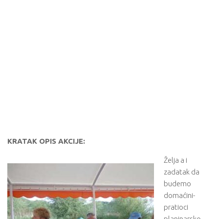
KRATAK OPIS AKCIJE:
Želja a i
zadatak da
budemo
domaćini-
pratioci
planinarsko-