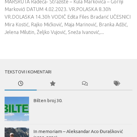
MARŠRUTA Radeća- Stražište – Kula Markovića – Gornji
Markovići DATUM 4.02.2023. VR.POLASKA 8.30h
VR.DOLASKA 14.30h VODIČ Edita Files Bradarić UČESNICI
Mira Kostić, Rajko Mićković, Maja Marinović, Branka Adžić,
Jelena Milutin, Željko Vujović, Sneža Ivanović,...
TEKSTOVI I KOMENTARI
Bilten broj 30.
In memoriam – Aleksandar Aco Đurašković