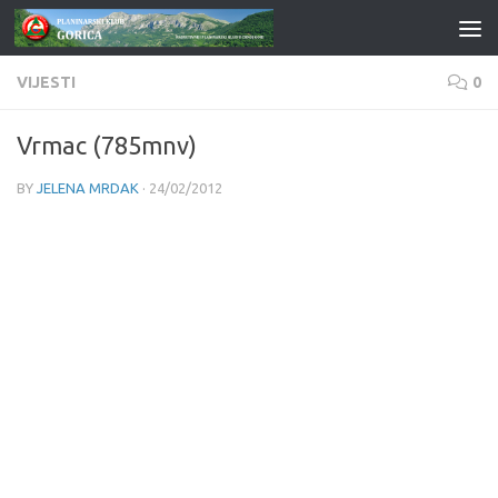
Skip to content
VIJESTI
0
Vrmac (785mnv)
BY
JELENA MRDAK
·
24/02/2012