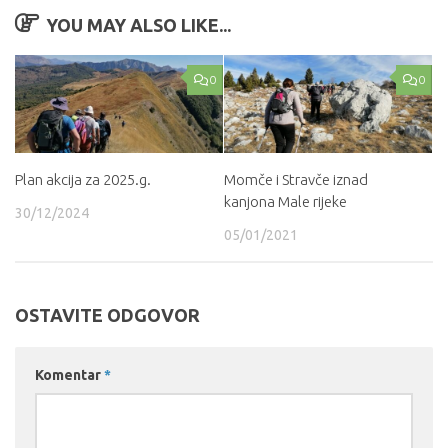
YOU MAY ALSO LIKE...
0
0
Plan akcija za 2025.g.
Momče i Stravče iznad
kanjona Male rijeke
30/12/2024
05/01/2021
OSTAVITE ODGOVOR
Komentar
*