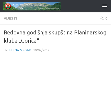
Skip to content
VIJESTI
0
Redovna godišnja skupština Planinarskog
kluba „Gorica“
BY
JELENA MRDAK
·
10/02/2012