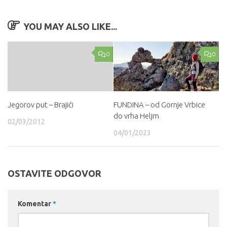
YOU MAY ALSO LIKE...
0
0
Jegorov put – Brajići
FUNDINA – od Gornje Vrbice
do vrha Heljm
02/03/2012
04/01/2023
OSTAVITE ODGOVOR
Komentar
*