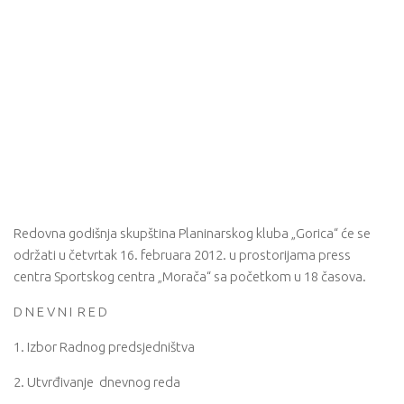
Redovna godišnja skupština Planinarskog kluba „Gorica“ će se
održati u četvrtak 16. februara 2012. u prostorijama press
centra Sportskog centra „Morača“ sa početkom u 18 časova.
D N E V N I R E D
1. Izbor Radnog predsjedništva
2. Utvrđivanje dnevnog reda