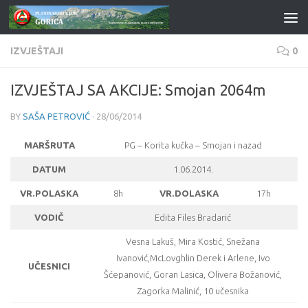
Skip to content
IZVJEŠTAJI
0
IZVJEŠTAJ SA AKCIJE: Smojan 2064m
BY
SAŠA PETROVIĆ
·
28/06/2014
MARŠRUTA
PG – Korita kučka – Smojan i nazad
DATUM
1.06.2014.
VR.POLASKA
8h
VR.DOLASKA
17h
VODIČ
Edita Files Bradarić
Vesna Lakuš, Mira Kostić, Snežana
Ivanović,McLovghlin Derek i Arlene, Ivo
UČESNICI
Šćepanović, Goran Lasica, Olivera Božanović,
Zagorka Malinić, 10 učesnika