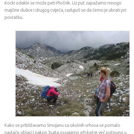
Kocki odakle se može peti Pločnik. Uz put zapažamo mnogo
majčine dušice i drugog cvijeća, radujući se da ćemo je ubrati pri
povratku.
Kako se približavamo Smojanu sa okolnih vrhova se pomalo
navlače oblaci i nakon 3sata osvajamo vrh koji je već potpuno u