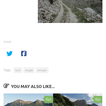
SHARE
Tags:
kuči
magla
smojan
YOU MAY ALSO LIKE...
0
0