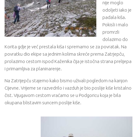
nije moglo
odoljeti iako je
padala kiša.
Pokisli i malo
promrzli
dolazimo do
Korita gdje je već prestala kiša i spremamo se za povratak. Na
povratku dio ekipe sa jednim kolima skreće prema Zatrjepču,
prolazimo cestom ispod Kaženika čija je istočna strana prelijepa
i primamljiva za planinarenje.
Na Zatrijepču stajemo kako bismo uživali pogledom na kanjon
Cijevne. Vrijeme se razvedrilo i vazduh je bio poslije kiše kristalno
čist. Vijugavom cestom vraćamo se u Podgoricu koja je bila
okupana blistavim suncem poslije kiše.