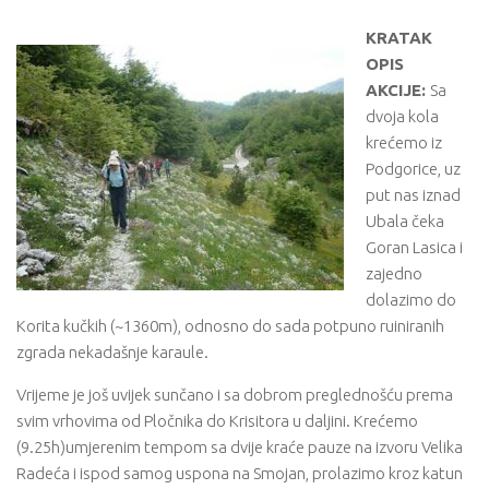
KRATAK
OPIS
AKCIJE:
Sa
dvoja kola
krećemo iz
Podgorice, uz
put nas iznad
Ubala čeka
Goran Lasica i
zajedno
dolazimo do
Korita kučkih (~1360m), odnosno do sada potpuno ruiniranih
zgrada nekadašnje karaule.
Vrijeme je još uvijek sunčano i sa dobrom preglednošću prema
svim vrhovima od Pločnika do Krisitora u daljini. Krećemo
(9.25h)umjerenim tempom sa dvije kraće pauze na izvoru Velika
Radeća i ispod samog uspona na Smojan, prolazimo kroz katun