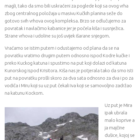
magli, tako da smo bili uskraćeni za poglede koji sa ovog vrha
zbog centralnog položaja u masivu Kučkih planina seže do
gotovo svih vrhova ovog kompleksa. Brzo se odlučujemo za
povratak i navlačimo kabanice jer je počela kiša i susnježica.
Strane vrhova i udoline su još uvijek išarane snjegom.
Vraćamo se istim putem i odustajemo od plana da se na
povratku vratimo drugim putem odnosno ispod Kodre kučke i
preko Kuckog katuna i spustimo na put koji dolazi od katuna
Kunorskog ispod Krisitora. Kiša nas je potjerala tako da smo isti
put na povratku prošli skoro za dva sata odnosno za dva i po za
vodiča i Miru koji su uz put čekali Iva koji se samovoljno zadržao
na katunu Kockom.
Uz put je Mira
ipak ubrala
malo koprive a
ja majčine
dušice, kojoj se