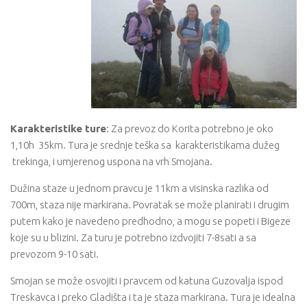
Karakteristike ture
: Za prevoz do Korita potrebno je oko
1,10h 35km. Tura je srednje teška sa karakteristikama dužeg
trekinga, i umjerenog uspona na vrh Smojana.
Dužina staze u jednom pravcu je 11km a visinska razlika od
700m, staza nije markirana. Povratak se može planirati i drugim
putem kako je navedeno predhodno, a mogu se popeti i Bigeze
koje su u blizini. Za turu je potrebno izdvojiti 7-8sati a sa
prevozom 9-10 sati.
Smojan se može osvojiti i pravcem od katuna Guzovalja ispod
Treskavca i preko Gladišta i ta je staza markirana. Tura je idealna