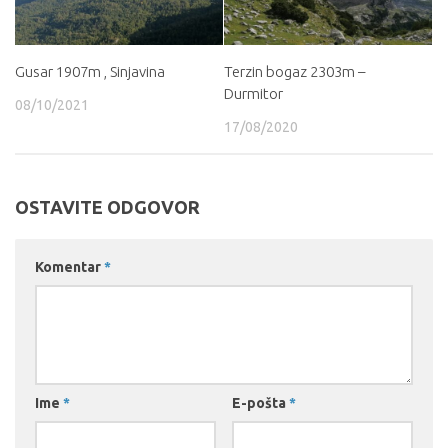
Gusar 1907m , Sinjavina
Terzin bogaz 2303m –
Durmitor
08/10/2021
17/08/2020
OSTAVITE ODGOVOR
Komentar
*
Ime
*
E-pošta
*