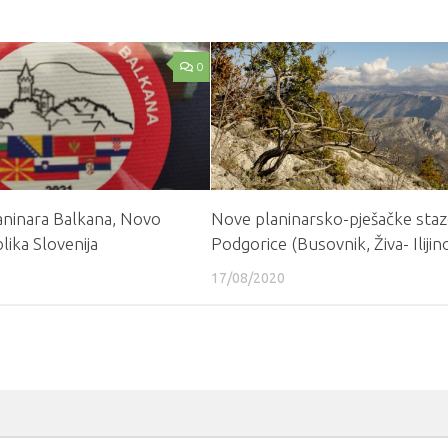
0
laninara Balkana, Novo
Nove planinarsko-pješačke staz
ika Slovenija
Podgorice (Busovnik, Živa- Ilijin
17/08/2020