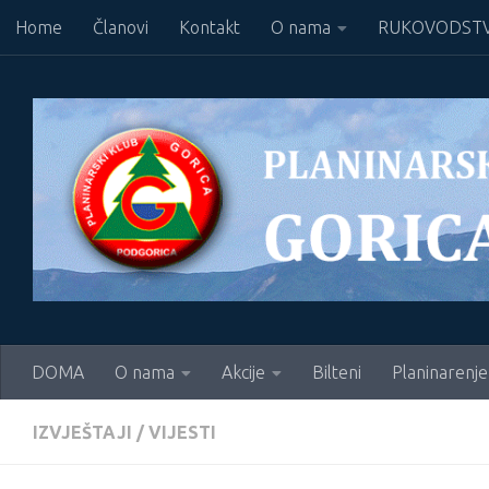
Home
Članovi
Kontakt
O nama
RUKOVODSTV
Skip to content
DOMA
O nama
Akcije
Bilteni
Planinarenje
IZVJEŠTAJI
/
VIJESTI