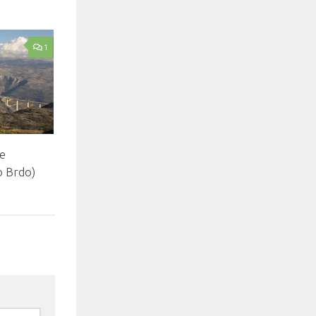
1
e
o Brdo)