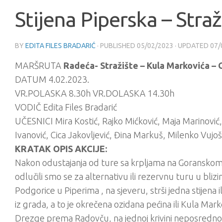
Stijena Piperska – Stra
BY
EDITA FILES BRADARIĆ
· PUBLISHED
05/02/2023
· UPDATED
07/
MARŠRUTA
Radeća- Stražište – Kula Markovića – 
DATUM 4.02.2023.
VR.POLASKA 8.30h VR.DOLASKA 14.30h
VODIČ Edita Files Bradarić
UČESNICI Mira Kostić, Rajko Mićković, Maja Marinović,
Ivanović, Cica Jakovljević, Đina Markuš, Milenko Vujo
KRATAK OPIS AKCIJE:
Nakon odustajanja od ture sa krpljama na Goranskom u 
odlučili smo se za alternativu ili rezervnu turu u bli
Podgorice u Piperima , na sjeveru, strši jedna stijena ili
iz grada, a to je okrečena ozidana pećina ili Kula M
Drezge prema Radovču, na jednoj krivini neposredno i