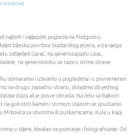
SLIDESHOW]
 najširih i najljepših pogleda na Podgoricu,
ljini bljeska površina Skadarskog jezera, a iza njega
u zabijeljeli Garač, na sjeverozapadu Lisac,
lanine, na sjeveroistoku se naziru strme strane
 vrhu odmaramo i uživamo u pogledima i u povremenim
azimo na drugu zapadnu stranu, dolazimo do jednog
dašnja staza ali je posve obrasla. Na čelu sa Rajkom
et na goli oštri kamen i strmom stazom se spuštamo
lu Mrkovića sa otvorima ili puškarnicama, Kula u kojoj
rima u stijeni, idealan za poziranje i fotografisanje. Od