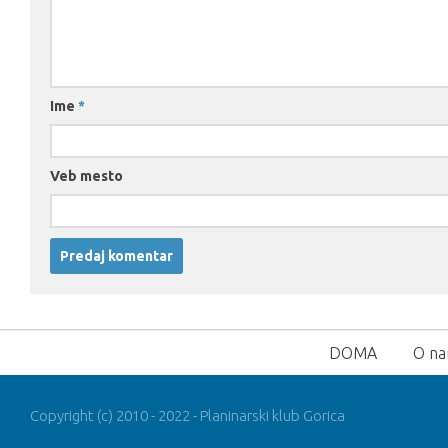
Ime
*
Veb mesto
DOMA
O n
Copyright (c) 2010 - 2022 - Planinarski klub Gorica