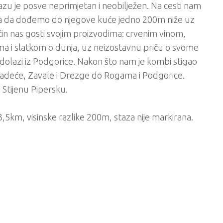
zu je posve neprimjetan i neobilježen. Na cesti nam
iva da dođemo do njegove kuće jedno 200m niže uz
ćin nas gosti svojim proizvodima: crvenim vinom,
a i slatkom o dunja, uz neizostavnu priču o svome
o dolazi iz Podgorice. Nakon što nam je kombi stigao
adeće, Zavale i Drezge do Rogama i Podgorice.
 Stijenu Pipersku.
 3,5km, visinske razlike 200m, staza nije markirana.