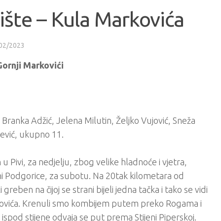
žište – Kula Markovića
02/2023
Gornji Markovići
 Branka Adžić, Jelena Milutin, Željko Vujović, Sneža
šević, ukupno 11.
Pivi, za nedjelju, zbog velike hladnoće i vjetra,
zini Podgorice, za subotu. Na 20tak kilometara od
 greben na čijoj se strani bijeli jedna tačka i tako se vidi
arkovića. Krenuli smo kombijem putem preko Rogama i
spod stijene odvaja se put prema Stijeni Piperskoj.