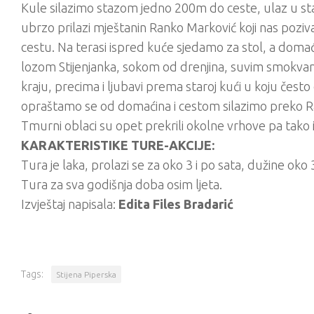
Kule silazimo stazom jedno 200m do ceste, ulaz u sta
ubrzo prilazi mještanin Ranko Marković koji nas poz
cestu. Na terasi ispred kuće sjedamo za stol, a doma
lozom Stijenjanka, sokom od drenjina, suvim smokvam
kraju, precima i ljubavi prema staroj kući u koju čest
opraštamo se od domaćina i cestom silazimo preko R
Tmurni oblaci su opet prekrili okolne vrhove pa tako i
KARAKTERISTIKE TURE-AKCIJE:
Tura je laka, prolazi se za oko 3 i po sata, dužine oko
Tura za sva godišnja doba osim ljeta.
Izvještaj napisala:
Edita Files Bradarić
Tags:
Stijena Piperska