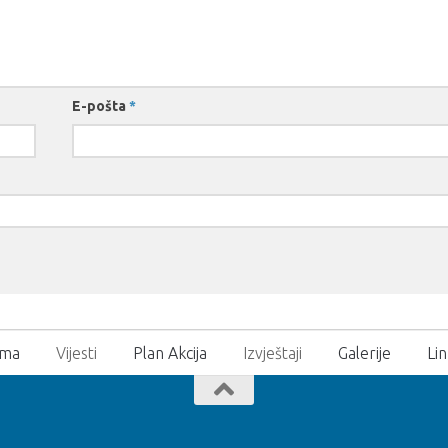
E-pošta
*
ama
Vijesti
Plan Akcija
Izvještaji
Galerije
Lin