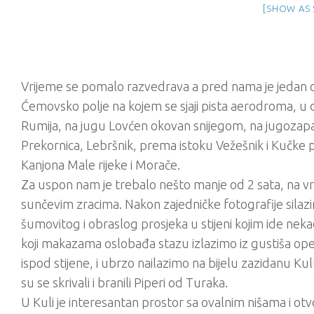
[SHOW AS 
Vrijeme se pomalo razvedrava a pred nama je jedan od
Ćemovsko polje na kojem se sjaji pista aerodroma, u da
Rumija, na jugu Lovćen okovan snijegom, na jugozapad
Prekornica, Lebršnik, prema istoku Vežešnik i Kučke p
Kanjona Male rijeke i Morače.
Za uspon nam je trebalo nešto manje od 2 sata, na
sunčevim zracima. Nakon zajedničke fotografije sil
šumovitog i obraslog prosjeka u stijeni kojim ide neka
koji makazama oslobađa stazu izlazimo iz gustiša op
ispod stijene, i ubrzo nailazimo na bijelu zazidanu Ku
su se skrivali i branili Piperi od Turaka.
U Kuli je interesantan prostor sa ovalnim nišama i otvo