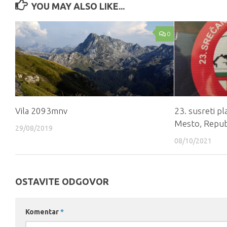
YOU MAY ALSO LIKE...
0
Vila 2093mnv
23. susreti p
Mesto, Republ
29/08/2019
08/10/2021
OSTAVITE ODGOVOR
Komentar
*