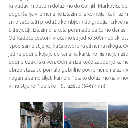
Krivudavim putem dolazimo do Gornjih Markovića odakl
pogoršanja vremena ne izlazimo iz kombija i čak ra
smo sačekali i produžili kombijem do groblja i crkve n
bili svjetliji, izlazimo iz kola puni nade da ćemo danas 
Od Radeće cestom vraćamo se jedno 300m do skretan
ispod same stijene, kuća otvorena ali nema nikoga. O
jednu pećinu koja je ucrtana na karti, no nismo je naš
pećinu uzak i skriven. Odmah iza kuće započinje kamen
ubrzo staza se pomalo gubi ili je povremeno nalazim
nogama samo šiljati kamen. Polako dolazimo na vrhove
vrhu Stijene Piperske – Stražište (646mnm).