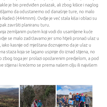
e je bio predviđen polazak, ali zbog kišice i naglog
zmišljamo da odustanemo od današnje ture, no malo
a Radeći (444mnm). Ovdje je već stala kiša i oblaci su
ipak završiti planiranu turu.
ja zemljanim putem koji vodi do usamljene kuće
vdje se malo zadržavamo jer smo htjeli pronaći ulaz u
li, iako kasnije od mještana doznajemo da je ulaz u
a staza koja se lagano uspinje do iznad stijena, no
o zbog toga jer prolazi opožarenim predjelom, a pod
 stijena i krećemo se prema našem cilju ili najvišem