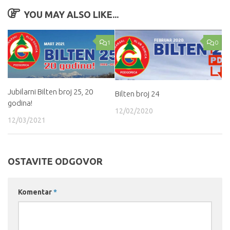
YOU MAY ALSO LIKE...
1
0
Jubilarni Bilten broj 25, 20
Bilten broj 24
godina!
12/02/2020
12/03/2021
OSTAVITE ODGOVOR
Komentar
*