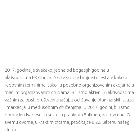
2017. godina je svakako, jedna od bogatijih godina u
aktivnostima PK Gorica. Akcije su bile brojne i učestale kako u
redovnim terminima, tako i u posebno organizovanim akcijama u
manjim organizovanim grupama. Bili smo aktivni i u aktivnostima
važnim za opšti društveni značaj, u održavanju planinarskih staza
i markacija, u međusobnim druženjima. U 2017. godini, bili smo i
domaćini dvadesetih susreta planinara Balkana, na Lovćenu. O
svemu ovome, u kraktim crtama, pročitajte u 22. Biltenu našeg
kluba.