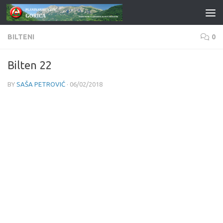
Skip to content
BILTENI
0
Bilten 22
BY
SAŠA PETROVIĆ
·
06/02/2018