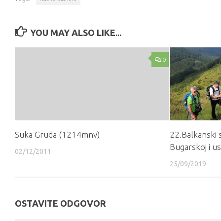
YOU MAY ALSO LIKE...
0
Suka Gruda (1214mnv)
22.Balkanski 
Bugarskoj i us
02/12/2011
25/09/2019
OSTAVITE ODGOVOR