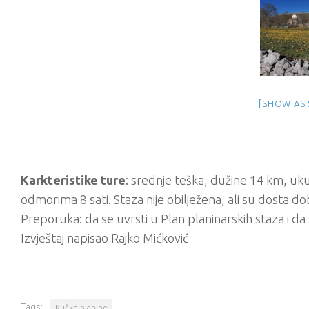
[SHOW AS 
Karkteristike ture
: srednje teška, dužine 14 km, uk
odmorima 8 sati. Staza nije obilježena, ali su dosta do
Preporuka: da se uvrsti u Plan planinarskih staza i da
Izvještaj napisao Rajko Mićković
Tags:
Kučke planine