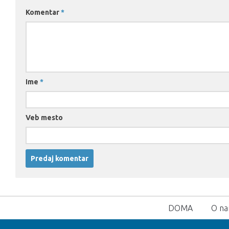
Komentar
*
Ime
*
Veb mesto
DOMA
O n