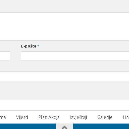
E-pošta
*
ama
Vijesti
Plan Akcija
Izvještaji
Galerije
Lin