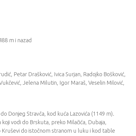
488 m i nazad
rudić, Petar Drašković, Ivica Surjan, Radojko Bošković,
Vukčević, Jelena Milutin, Igor Maraš, Veselin Milović,
do Donjeg Stravča, kod kuća Lazovića (1149 m).
ji vodi do Brskuta, preko Milačića, Dubaja,
 Kruševi do istočnom stranom u luku i kod table