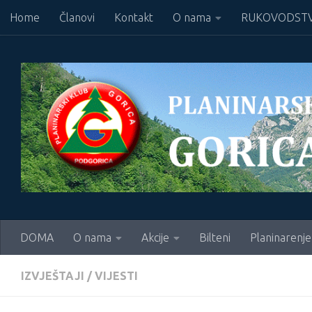
Home
Članovi
Kontakt
O nama
RUKOVODSTV
Skip to content
DOMA
O nama
Akcije
Bilteni
Planinarenje
IZVJEŠTAJI
/
VIJESTI