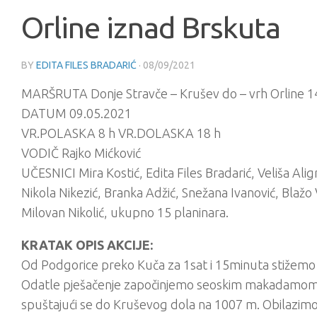
Orline iznad Brskuta
BY
EDITA FILES BRADARIĆ
·
08/09/2021
MARŠRUTA Donje Stravče – Krušev do – vrh Orline 1
DATUM 09.05.2021
VR.POLASKA 8 h VR.DOLASKA 18 h
VODIČ Rajko Mićković
UČESNICI Mira Kostić, Edita Files Bradarić, Veliša Alig
Nikola Nikezić, Branka Adžić, Snežana Ivanović, Blažo 
Milovan Nikolić, ukupno 15 planinara.
KRATAK OPIS AKCIJE:
Od Podgorice preko Kuča za 1sat i 15minuta stižemo 
Odatle pješačenje započinjemo seoskim makadamom ko
spuštajući se do Kruševog dola na 1007 m. Obilazimo