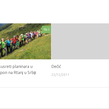
0
susreti planinara u
Dečić
pon na Rtanj u Srbiji
23/12/2011