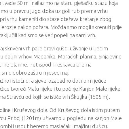
livade 50 m i nailazimo na staru pješačku stazu koja
jamo u pravcu jugoistoka uz goli rub prema vrhu
pri vrhu kameniti dio staze otežava kretanje zbog
ca erozije nakon požara. Možda smo mogli skrenuti prije
zaključili kad smo se već popeli na sami vrh.
kriveni vrh pa je pravi gušt i uživanje u lijepim
u daljini vrhovi Maganika, Moračkih planina, Sinjajevine
 Crne planine. Put ispod Treskavca prema
 smo dobro zašli u mjesec maj.
žno i istočno, a sjeverozapadno dolinom rječice
žice tvoreći Malu rijeku i tu počinje Kanjon Male rijeke.
a Stravču od kojih se ističe vrh Škuljka (1505 m).
okoline i Kruševog dola. Od Kruševog dola istim putem
ovcu Priboj (1201m) uživamo u pogledu na kanjon Male
kombi i usput beremo maslačak i majčinu dušicu.