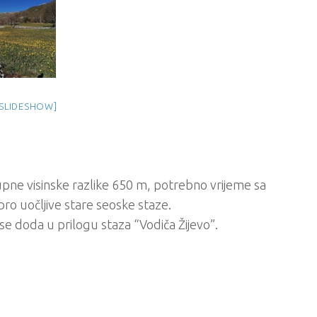
SLIDESHOW]
upne visinske razlike 650 m, potrebno vrijeme sa
bro uočljive stare seoske staze.
 se doda u prilogu staza “Vodiča Žijevo”.