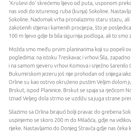
‘Kruševi do’ skrećemo lijevo od puta, usponom preko 
nas vodi do isturenog ruba (kunja) Sokoline. Nastavl
Sokoline. Nadomak vrha pronalazimo staru stazu, ali 
zakošenih stijena i kamenih procijepa, što je posljedi
100 m lijevo gdje bi bila sigurnija podloga, ali to smo 
Možda smo među prvim planinarima koji su popeli ovaj s
pogledima: na istoku Treskavac i vrhovi Šila, zapadno 
i na samom sjeveru vrhovi Komova i snježno šarenilo
Bukumirskom jezeru još nije prohodan od snijega iako
Orline su kao ostrvo okruženo pustim Veljim dolom ju
Brskut, ispod Planinice. Brskut se spaja sa rječicom No
Iznad Veljeg dola strmo se uzdižu sa juga strane prem
Silazimo sa Orlina birajući bolji pravac do grebena S
uspinjemo se skoro 200 m do Milačića, gdje na vidik
rijeke. Nastavljamo do Donjeg Stravča gdje nas čeka 