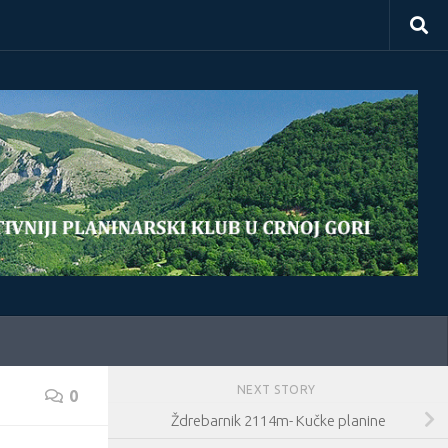
NEXT STORY
0
Ždrebarnik 2114m- Kučke planine