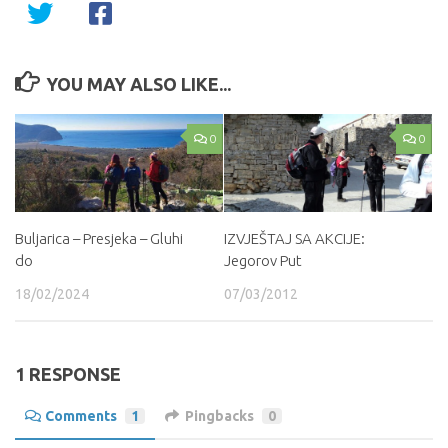
YOU MAY ALSO LIKE...
0
0
Buljarica – Presjeka – Gluhi
IZVJEŠTAJ SA AKCIJE:
do
Jegorov Put
18/02/2024
07/03/2012
1 RESPONSE
Comments
1
Pingbacks
0