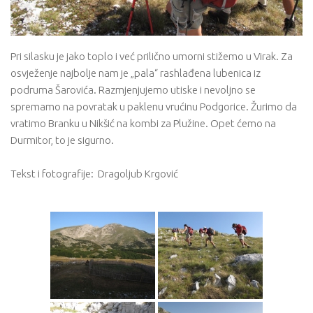
Pri silasku je jako toplo i već prilično umorni stižemo u Virak. Za
osvježenje najbolje nam je „pala“ rashlađena lubenica iz
podruma Šarovića. Razmjenjujemo utiske i nevoljno se
spremamo na povratak u paklenu vrućinu Podgorice. Žurimo da
vratimo Branku u Nikšić na kombi za Plužine. Opet ćemo na
Durmitor, to je sigurno.
Tekst i fotografije: Dragoljub Krgović