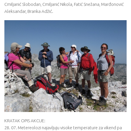
Cmiljanić Slobodan, Cmiljanić Nikola, Fatić Snežana, Marđonović
Aleksandar, Branka Adžić.
KRATAK OPIS AKCIJE:
28. 07. Metereolozi najavljuju visoke temperature za vikend pa