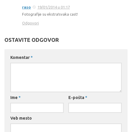
raso
19/01/2014 u 01:17
Fotografije su ekstra!svaka cast!
Odgovori
OSTAVITE ODGOVOR
Komentar
*
Ime
*
E-pošta
*
Veb mesto