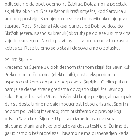
odlučujemo da opet odemo na Žabljak. Dolazimo na početak
skijališta oko 19h. Šire se šatori ili traži smještaj kod Šarovića u
udobnoj postelji. Saznajemo da su se danas Milenko , njegova
supruga Roza, Snežana i Aleksandar peli od Dobrog dola do
Škrčkih jezera. Kasno su krenuli( oko13h) pa dolaze u sumrak na
zajedničku večeru. Nikola pravi roštilj i svi probamo vrlo ukusnu
kobasicu. Raspitujemo se o stazi i dogovaramo o polasku.
29. 07. Šljeme
Krećemo na Šljeme u 6,ooh desnom stranom skijališta Savin kuk.
Preko imanja i čobanica (električnih), dosta eksponiranim
usponom stižemo do prirodnog otvora Šupljika. Cijelim putem
nam je sa desne strane gredama odvojeno skijalište Savinog
kuka. Pogled na selo Virak i Pošćenski kraj je prelijep, ali nam ipak
dan sa dosta tmine ne daje mogućnost fotografisanja. Sporim
hodom po velikoj travnatoj strmini stižemo do prevoja koji
odvaja Savin kuk i Šljeme. U prelazu između ova dva vrha
gledamo planinara kako prelazi ovaj dosta teški dio. Žurimo da
ga upitamo o težini prelaza i bivamo ne malo iznenadjeni kada