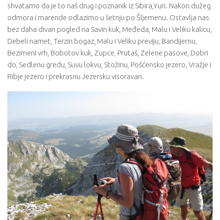
shvatamo da je to naš drug i poznanik iz Sibira,Yuri. Nakon dužeg
odmora i marende odlazimo u šetnju po Šljemenu. Ostavlja nas
bez daha divan pogled na Savin kuk, Međeda, Malu i Veliku kalicu,
Debeli namet, Terzin bogaz, Malu i Veliku previju, Bandijernu,
Bezimeni vrh, Bobotov kuk, Zupce, Prutaš, Zelene pasove, Dobri
do, Sedlenu gredu, Suvu lokvu, Stožinu, Pošćensko jezero, Vražje i
Ribje jezero i prekrasnu Jezersku visoravan.