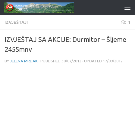
Skip to content
IZVJEŠTAJI
1
IZVJEŠTAJ SA AKCIJE: Durmitor – Šljeme
2455mnv
BY
JELENA MRDAK
· PUBLISHED
30/07/2012
· UPDATED
17/09/2012