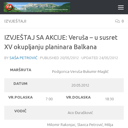
Skip to content
IZVJEŠTAJI
0
IZVJEŠTAJ SA AKCIJE: Veruša – u susret
XV okupljanju planinara Balkana
BY
SAŠA PETROVIĆ
· PUBLISHED
20/05/2012
· UPDATED
24/05/2012
MARŠRUTA
Podgorica-Veruša-Bukumir-Maglič
DATUM
20.05.2012
VR.POLASKA
VR.DOLASKA
7:00
18:30
VODIČ
Aco
Đurašković
Milomir Rakonjac, Slavica Petrović, Milija