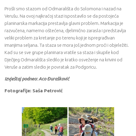
Prošli smo stazom od Odmarališta do Solomona i nazad na
Verušu. Na ovoj najkraćoj stazi ispostavilo se da postojeća
planinarska markacija prestavlja glavni problem. Markacija je
razvučena, namerno oštećena, djelimično zarasla i predstavlja
veliki problem za kretanje po terenu koji je ispregrađivan
imanjima seljana. Ta staza se mora još jednom proći i objeležiti.
Kad su se sve grupe planinara vratile sa staza i skupile kod
Dječijeg Odmarališta sledilo je kratko osveženje na krivini od
Veruše a zatim sledio je povratak za Podgoricu.
Izvještaj podneo: Aco Đ
ura
š
kovi
ć
Fotografije: Saša Petrović