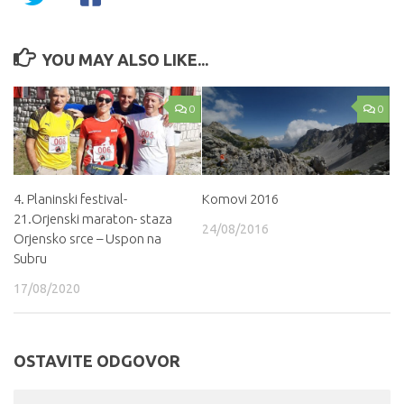
YOU MAY ALSO LIKE...
0
0
4. Planinski festival-
Komovi 2016
21.Orjenski maraton- staza
24/08/2016
Orjensko srce – Uspon na
Subru
17/08/2020
OSTAVITE ODGOVOR