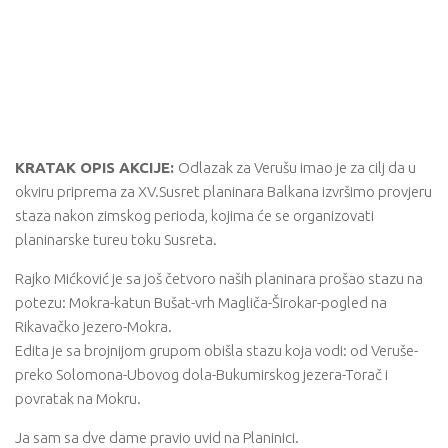
KRATAK OPIS AKCIJE:
Odlazak za Verušu imao je za cilj da u
okviru priprema za XV.Susret planinara Balkana izvršimo provjeru
staza nakon zimskog perioda, kojima će se organizovati
planinarske tureu toku Susreta.
Rajko Mićković je sa još četvoro naših planinara prošao stazu na
potezu: Mokra-katun Bušat-vrh Magliča-Širokar-pogled na
Rikavačko jezero-Mokra.
Edita je sa brojnijom grupom obišla stazu koja vodi: od Veruše-
preko Solomona-Ubovog dola-Bukumirskog jezera-Torač i
povratak na Mokru.
Ja sam sa dve dame pravio uvid na Planinici.